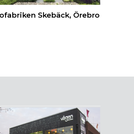
ofabriken Skebäck, Örebro
Kv. Tåg