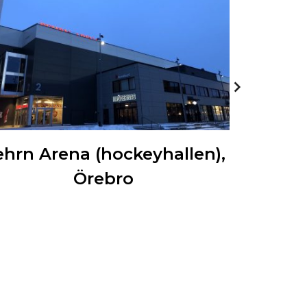
hrn Arena (hockeyhallen),
Behrn A
Örebro