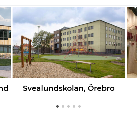
und
Svealundskolan, Örebro