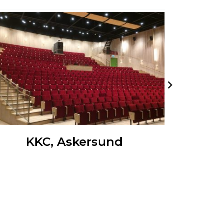
KKC, Askersund
No