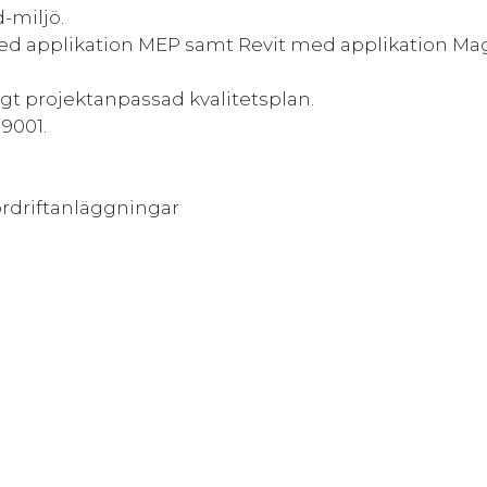
-miljö.
ed applikation MEP samt Revit med applikation Ma
gt projektanpassad kvalitetsplan.
 9001.
ordriftanläggningar