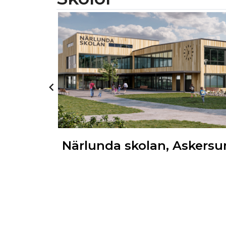
Örebro
Närlunda skolan, Askers