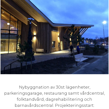
Nybyggnation av 30st lägenheter,
parkeringsgarage, restaurang samt vårdcentral,
folktandvård, dagrehabilitering och
barnavårdscentral. Projekteringsstart: